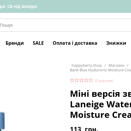
ні. СБ-НД вихідні
Бренди
SALE
Оплата і доставка
Знижки
happyberry.shop
/
Магазин
/
Bank Blue Hyaluronic Moisture Cr
(
0
відгуків)
Міні версія 
Laneige Wate
Moisture Cre
113
грн.