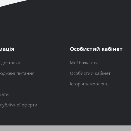
мація
Особистий кабінет
і доставка
Мої бажання
юджені питання
Особистий кабінет
Історія замовлень
кати
 публічної оферти