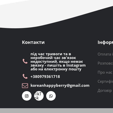
Контакти
Інфор
під час тривоги та в
Оплата 
неробочий час зв'язок
недоступний. якщо немає
Розповс
звязку - пишіть в Instagram
або на електронну пошту
Про нас
+380979361718
Сертифі
koreanhappyberry@gmail.com
Договір
TikT
ok