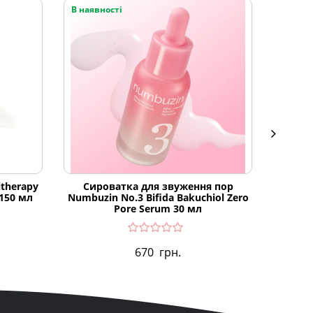
В наявності
В наяв
therapy
Сироватка для звуження пор
Зволо
 150 мл
Numbuzin No.3 Bifida Bakuchiol Zero
PDRN Dr
Pore Serum 30 мл
670
грн.