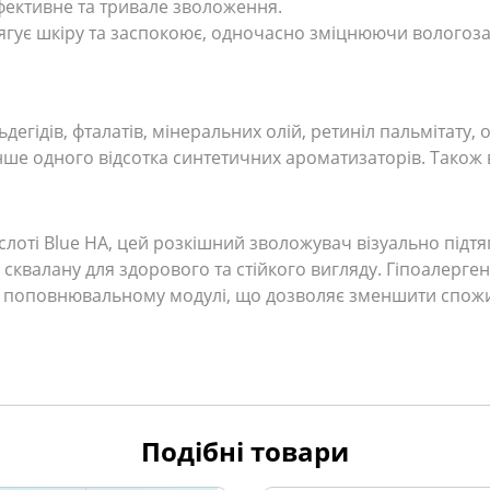
ефективне та тривале зволоження.
тягує шкіру та заспокоює, одночасно зміцнюючи вологоза
гідів, фталатів, мінеральних олій, ретиніл пальмітату, о
менше одного відсотка синтетичних ароматизаторів. Також
лоті Blue HA, цей розкішний зволожувач візуально підтя
сквалану для здорового та стійкого вигляду. Гіпоалерг
я у поповнювальному модулі, що дозволяє зменшити спож
Подібні товари