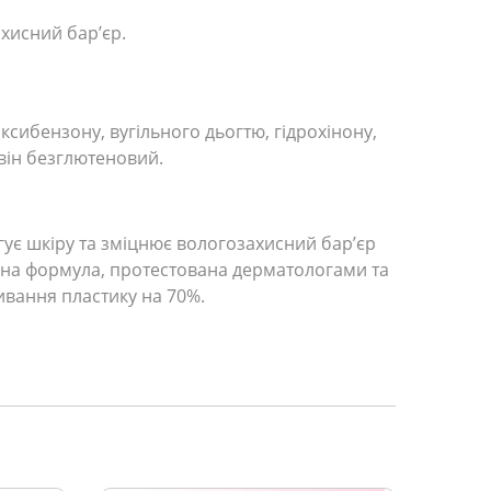
хисний бар’єр.
ксибензону, вугільного дьогтю, гідрохінону,
 він безглютеновий.
гує шкіру та зміцнює вологозахисний бар’єр
енна формула, протестована дерматологами та
ивання пластику на 70%.