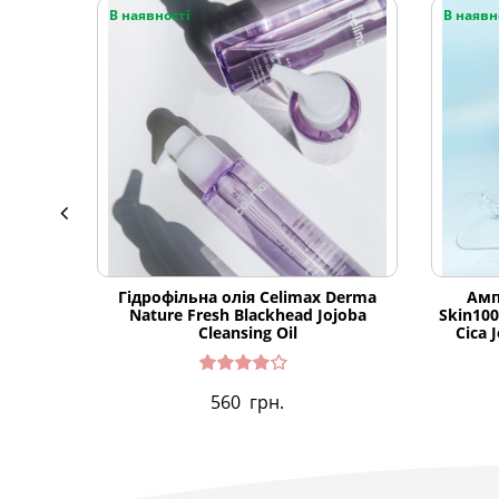
В наявності
В наявн
Гідрофільна олія Celimax Derma
Амп
Nature Fresh Blackhead Jojoba
Skin100
Cleansing Oil
Cica 
Оцінено
560
грн.
в
4.33
з
5