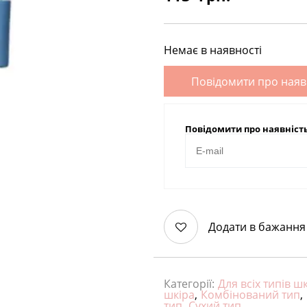
Немає в наявності
Повідомити про наяв
Повідомити про наявніст
Додати в бажання
Категорії:
Для всіх типів ш
шкіра
,
Комбінований тип
,
тип
,
Сухий тип