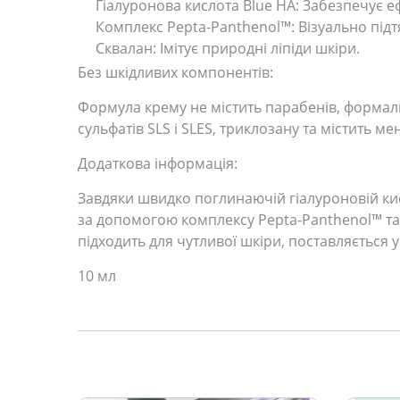
Гіалуронова кислота Blue HA: Забезпечує 
Комплекс Pepta-Panthenol™: Візуально під
Сквалан: Імітує природні ліпіди шкіри.
Без шкідливих компонентів:
Формула крему не містить парабенів, формальде
сульфатів SLS і SLES, триклозану та містить 
Додаткова інформація:
Завдяки швидко поглинаючій гіалуроновій кис
за допомогою комплексу Pepta-Panthenol™ та 
підходить для чутливої шкіри, поставляєтьс
10 мл