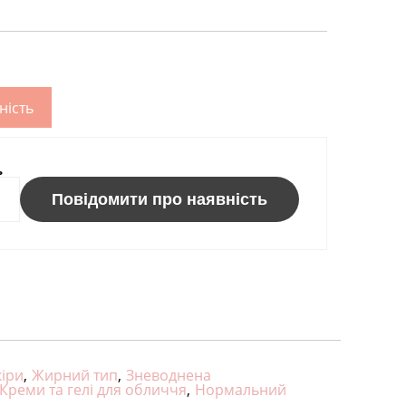
ність
ь
Повідомити про наявність
кіри
,
Жирний тип
,
Зневоднена
Креми та гелі для обличчя
,
Нормальний