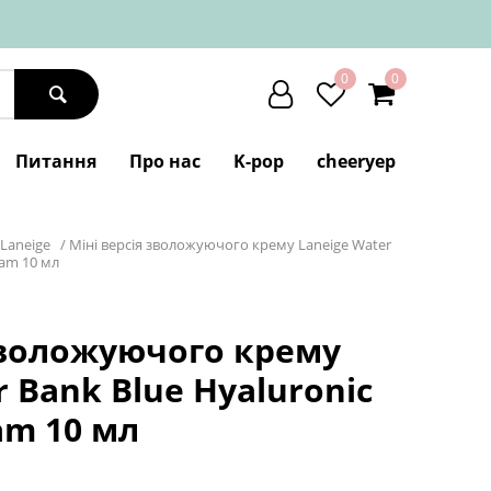
0
0
Питання
Про нас
K-pop
cheeryep
Laneige
/
Міні версія зволожуючого крему Laneige Water
eam 10 мл
зволожуючого крему
r Bank Blue Hyaluronic
am 10 мл