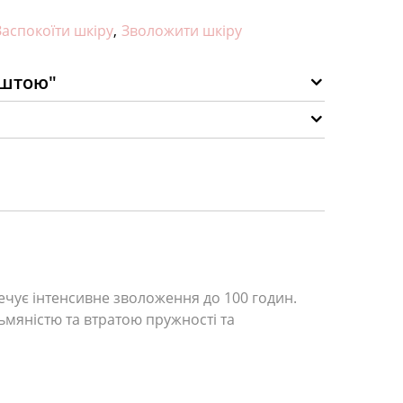
Заспокоїти шкіру
,
Зволожити шкіру
оштою"
ечує інтенсивне зволоження до 100 годин.
ьмяністю та втратою пружності та