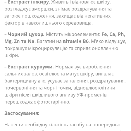
–
Екстракт інжиру
. Живить і відновлює шкіру,
розгладжує зморшки, знімає роздратування та
загоює пошкодження, захищає від негативних
факторів навколишнього середовища.
–
Чорний цукор
.
Містить мікроелементи:
Fe, Ca, Ph,
Mg, Zn та Na
. Багатий на
вітамін В6
. М’яко відлущує,
покращує мікроциркуляцію та сприяє оновленню
шкіри.
–
Екстракт куркуми
.
Нормалізує вироблення
сальних залоз, освітлює та матує шкіру, виявляє
бактерицидну дію, усуває запалення, роздратування,
почервоніння та чорні точки, відновлює клітини
шкіри після шкідливого впливу УФ-променів,
перешкоджає фотостарінню.
Застосування:
Нанести необхідну кількість засобу на попередньо