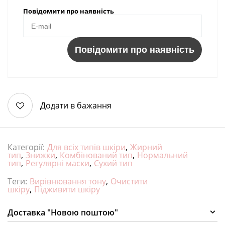
Повідомити про наявність
Повідомити про наявність
Додати в бажання
Категорії:
Для всіх типів шкіри
,
Жирний
тип
,
Знижки
,
Комбінований тип
,
Нормальний
тип
,
Регулярні маски
,
Сухий тип
Теги:
Вирівнювання тону
,
Очистити
шкіру
,
Підживити шкіру
Доставка "Новою поштою"