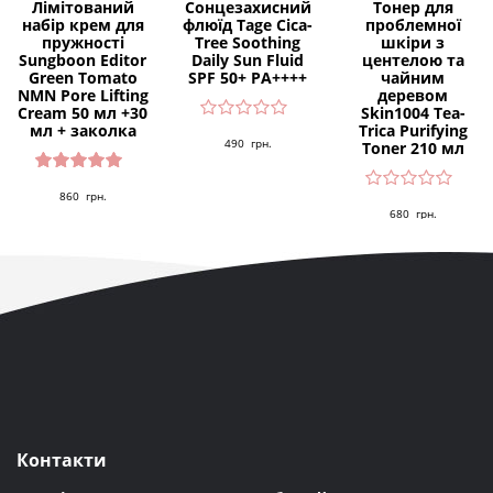
Лімітований
Сонцезахисний
Тонер для
набір крем для
флюїд Tage Cica-
проблемної
пружності
Tree Soothing
шкіри з
Sungboon Editor
Daily Sun Fluid
центелою та
Green Tomato
SPF 50+ PA++++
чайним
NMN Pore Lifting
деревом
Cream 50 мл +30
Skin1004 Tea-
мл + заколка
Trica Purifying
490
грн.
Toner 210 мл
Оцінено
860
грн.
в
5.00
з 5
680
грн.
Контакти