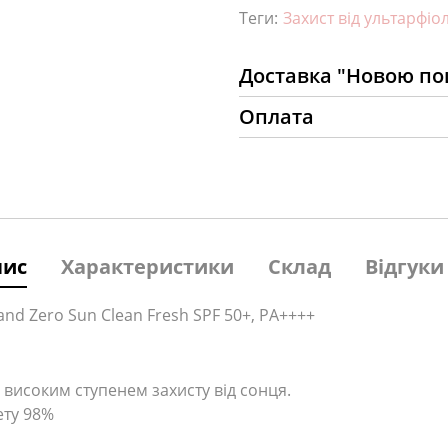
Теги:
Захист від ультарфіо
Доставка "Новою п
Оплата
пис
Характеристики
Склад
Відгуки 
d Zero Sun Clean Fresh SPF 50+, PA++++
високим ступенем захисту від сонця.
ету 98%