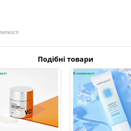
 липкості
Подібні товари
ості
В наявності