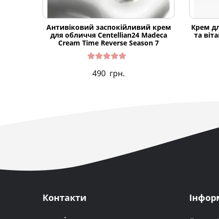
Антивіковий заспокійливий крем
Крем дл
для обличчя Centellian24 Madeca
та віта
Cream Time Reverse Season 7
Оцінено
490
грн.
в
5.00
з 5
Контакти
Інфор