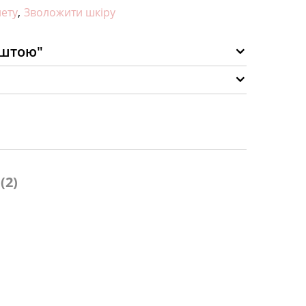
лету
,
Зволожити шкіру
оштою"
(2)