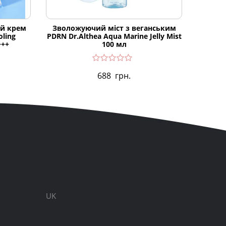
й крем
Зволожуючий міст з веганським
Ензи
oling
PDRN Dr.Althea Aqua Marine Jelly Mist
Cera
+++
100 мл
688
грн.
UK