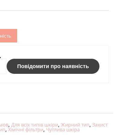
ність
ь
Повідомити про наявність
умов
,
Для всіх типів шкіри
,
Жирний тип
,
Захист
ип
,
Хімічні фільтри
,
Чутлива шкіра