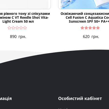
я рівного тону зі спікулами
Освіжаючий сонцезахисни
міном С VT Reedle Shot Vita-
Cell Fusion C Aquatica Co
Light Cream 50 мл
Sunscreen SPF 50+ PA+
Оцінено
890
грн.
620
грн.
в
5.00
з 5
мація
Особистий кабінет