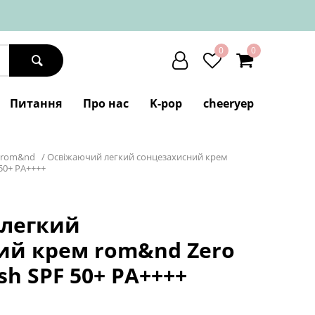
0
0
Питання
Про нас
K-pop
cheeryep
rom&nd
/
Освіжаючий легкий сонцезахисний крем
50+ PA++++
легкий
ий крем rom&nd Zero
sh SPF 50+ PA++++