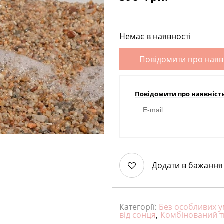
Немає в наявності
Повідомити про наяв
Повідомити про наявніст
Додати в бажання
Категорії:
Без особливих 
від сонця
,
Комбінований т