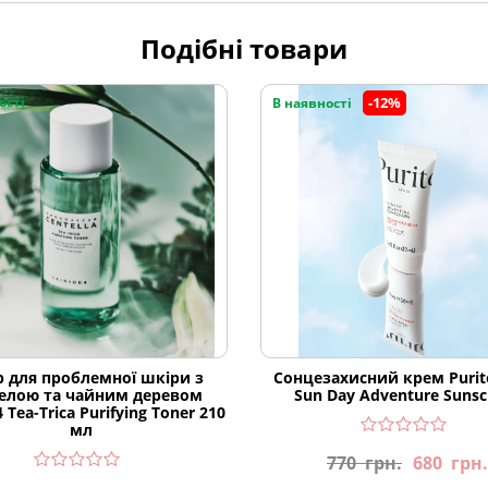
Подібні товари
ості
-12%
В наявності
р для проблемної шкіри з
Сонцезахисний крем Purit
елою та чайним деревом
Sun Day Adventure Sunsc
 Tea-Trica Purifying Toner 210
мл
770
грн.
680
грн.