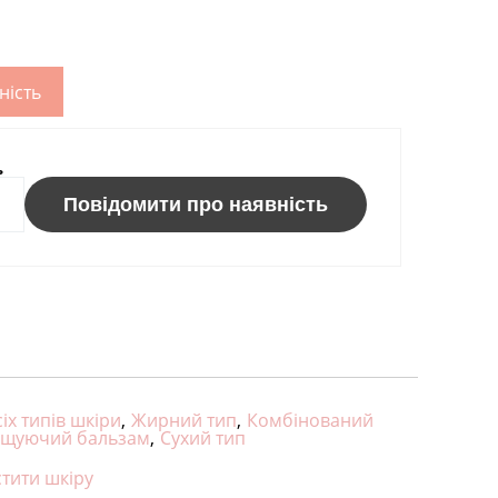
ність
ь
Повідомити про наявність
іх типів шкіри
,
Жирний тип
,
Комбінований
щуючий бальзам
,
Сухий тип
тити шкіру