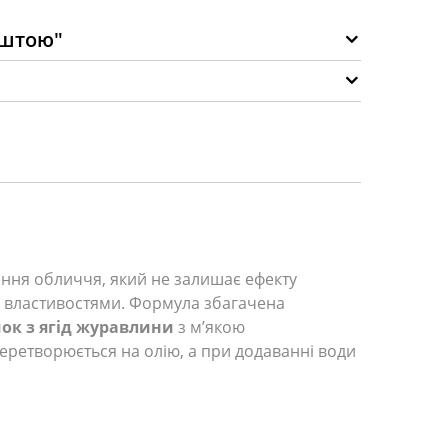
оштою"
ення обличчя, який не залишає ефекту
 властивостями. Формула збагачена
ок з ягід журавлини
з м’якою
еретворюється на олію, а при додаванні води