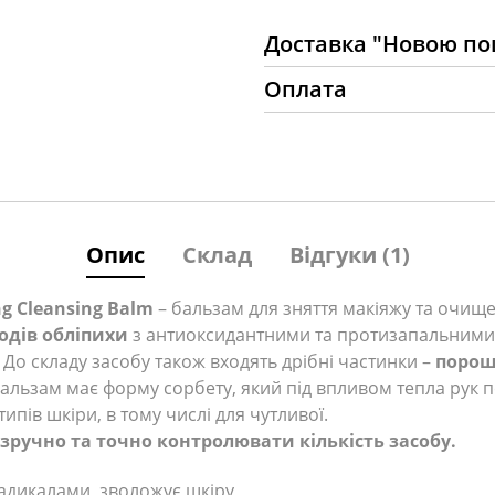
Доставка "Новою п
Оплата
Опис
Склад
Відгуки (1)
g Cleansing Balm
– бальзам для зняття макіяжу та очищ
одів обліпихи
з антиоксидантними та протизапальними
. До складу засобу також входять дрібні частинки –
порош
льзам має форму сорбету, який під впливом тепла рук п
ипів шкіри, в тому числі для чутливої.
зручно та точно контролювати кількість засобу.
адикалами, зволожує шкіру,