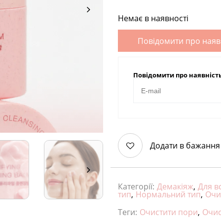
Немає в наявності
Повідомити про наяв
Повідомити про наявніст
Додати в бажання
Категорії:
Демакіяж
,
Для вс
тип
,
Нормальний тип
,
Очи
Теги:
Очистити пори
,
Очис