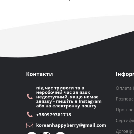
Контакти
Інфор
під час тривоги та в
Оплата 
неробочий час зв'язок
недоступний. якщо немає
Розповс
звязку - пишіть в Instagram
або на електронну пошту
Про нас
+380979361718
Сертифі
koreanhappyberry@gmail.com
Договір