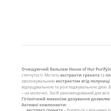
Очищуючий бальзам House of Hur Purifyin
стягнутості. Містить
екстракти граната
та
пл
зволожувальним
екстрактом ягід полуниці
відлущувальною та розгладжувальною дією. Ба
– на молочко. Засіб рекомендований для всіх т
Гігієнічний механізм дозування дозволяє 
Активні компоненти:
екстракт граната
– бореться з вільними р