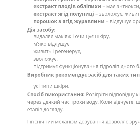
екстракт плодів обліпихи
– має антиокси
екстракт ягід полуниці
– зволожує, живит
порошок з ягід журавлини
– відлущує ор
Дія засобу:
видаляє макіяж і очищує шкіру,
м’яко відлущує,
живить і регенерує,
зволожує,
підтримує функціонування гідроліпідного б
Виробник рекомендує засіб для таких тип
усі типи шкіри.
Спосіб використання:
Розігріти відповідну 
через деякий час трохи воду. Коли відчуєте,
етапів догляду.
Гігієнічний механізм дозування дозволяє зруч