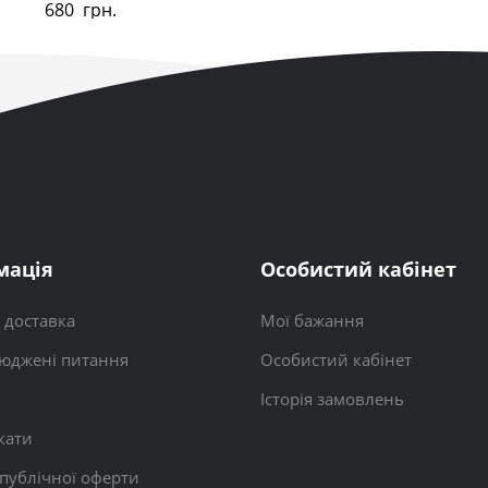
680
грн.
мація
Особистий кабінет
і доставка
Мої бажання
юджені питання
Особистий кабінет
Історія замовлень
кати
 публічної оферти