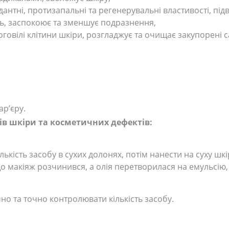
дантні, протизапальні та регенерувальні властивості, під
ь, заспокоює та зменшує подразнення,
оговілі клітини шкіри, розгладжує та очищає закупорені с
ар’єру.
ів шкіри та косметичних дефектів:
кількість засобу в сухих долонях, потім нанести на суху 
 що макіяж розчинився, а олія перетворилася на емульсі
но та точно контролювати кількість засобу.