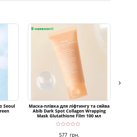
В наявності
В наяв
o Seoul
Маска-плівка для ліфтингу та сяйва
Сон
reen
Abib Dark Spot Collagen Wrapping
Correc
Mask Glutathione Film 100 мл
577
грн.