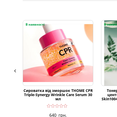
В наявності
В наявн
Сироватка від зморшок THOME CPR
Тоне
Triple-Synergy Wrinkle Care Serum 30
цент
мл
Skin1004
640
грн.