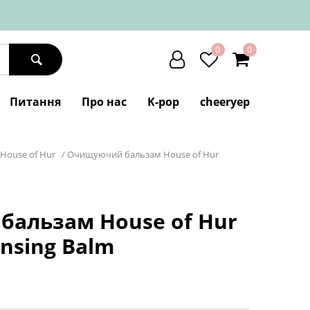
0
0
Питання
Про нас
K-pop
cheeryep
House of Hur
/
Очищуючий бальзам House of Hur
альзам House of Hur
ansing Balm