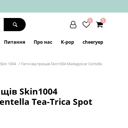
0
0
Питання
Про нас
K-pop
cheeryep
Skin 1004
/
Патчі від прищів Skin1004 Madagascar Centella
ищів Skin1004
ntella Tea-Trica Spot