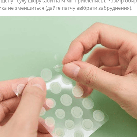
ену і суху шкіру (аби патч міг приклеїтись). Розмір оби
ка не зменшиться (дайте патчу ввібрати забруднення).