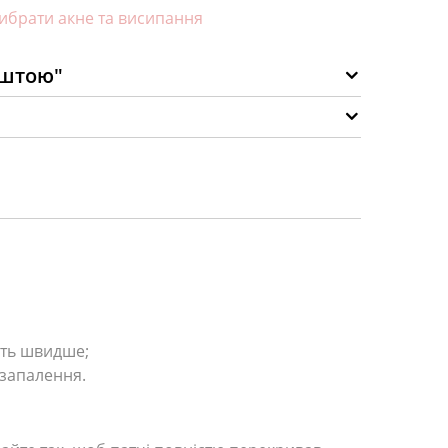
ибрати акне та висипання
оштою"
ять швидше;
 запалення.