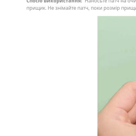
Спосіб використання:
Наносьте патч на очищ
прищик. Не знімайте патч, поки розмір прищи