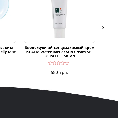
нським
Зволожуючий сонцезахисний крем
Звол
elly Mist
P.CALM Water Barrier Sun Cream SPF
лось
50 PA++++ 50 мл
580
грн.