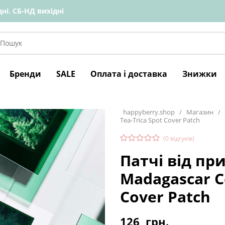
ні. СБ-НД вихідні
Бренди
SALE
Оплата і доставка
Знижки
happyberry.shop
/
Магазин
/
Tea-Trica Spot Cover Patch
(
0
відгуків)
Патчі від пр
Madagascar Ce
Cover Patch
126
грн.