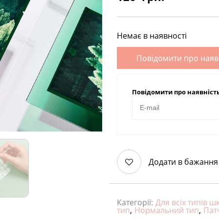
Немає в наявності
Повідомити про наяв
Повідомити про наявніст
Додати в бажання
Категорії:
Для всіх типів ш
тип
,
Нормальний тип
,
Пат