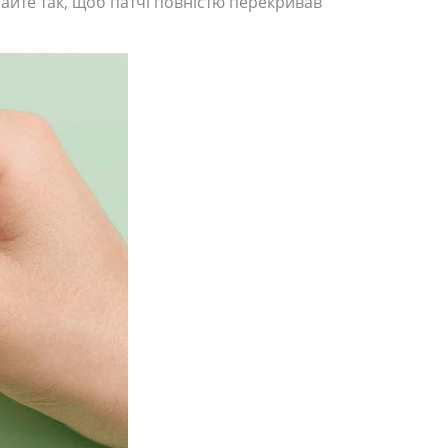
райте так, щоб патчі повністю перекривав