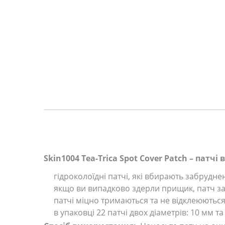
Skin1004 Tea-Trica Spot Cover Patch – патчі 
гідроколоїдні патчі, які вбирають забрудн
якщо ви випадково здерли прищик, патч за
патчі міцно тримаються та не відклеюються, 
в упаковці 22 патчі двох діаметрів: 10 мм та