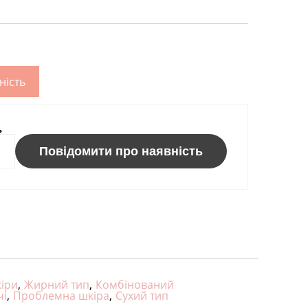
ність
ь
Повідомити про наявність
кіри
,
Жирний тип
,
Комбінований
чі
,
Проблемна шкіра
,
Сухий тип