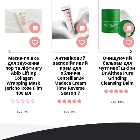
Маска-плівка
Антивіковий
Очищуючий
для звуження
заспокійливий
бальзам для
пор та ліфтингу
крем для
чутливої шкіри
Abib Lifting
обличчя
Dr.Althea Pure
Collagen
Centellian24
Grinding
Wrapping Mask
Madeca Cream
Cleansing Balm
Jericho Rose Film
Time Reverse
100 мл
Season 7
Оцінено
630
грн.
в
5.00
з 5
Оцінено
577
грн.
490
грн.
в
5.00
з 5