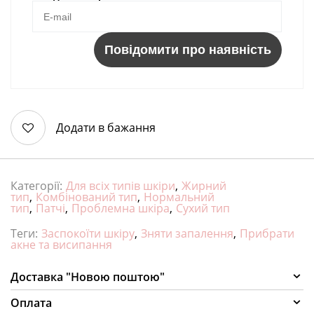
Повідомити про наявність
Додати в бажання
Категорії:
Для всіх типів шкіри
,
Жирний
тип
,
Комбінований тип
,
Нормальний
тип
,
Патчі
,
Проблемна шкіра
,
Сухий тип
Теги:
Заспокоїти шкіру
,
Зняти запалення
,
Прибрати
акне та висипання
Доставка "Новою поштою"
Оплата