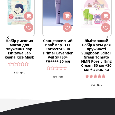
Набір рисових
Сонцезахисний
Лімітований
масок для
праймер TFIT
набір крем для
звуження пор
Corrector Sun
пружності
Ishizawa Lab
Primer Lavender
Sungboon Editor
Keana Rice Mask
Veil SPF50+
Green Tomato
PA++++ 30 мл
NMN Pore Lifting
Cream 50 мл +30
мл + заколка
380
грн.
490
грн.
Оцінено
860
грн.
в
5.00
з 5