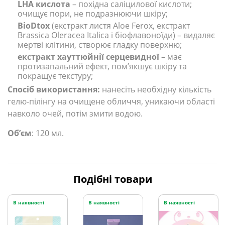
LHA кислота
– похідна саліцилової кислоти;
очищує пори, не подразнюючи шкіру;
BioDtox
(екстракт листя Aloe Ferox, екстракт
Brassica Oleracea Italica і біофлавоноїди) – видаляє
мертві клітини, створює гладку поверхню;
екстракт хауттюйнії серцевидної
– має
протизапальний ефект, пом’якшує шкіру та
покращує текстуру;
Спосіб використання:
нанесіть необхідну кількість
гелю-пілінгу на очищене обличчя, уникаючи області
навколо очей, потім змити водою.
Обʼєм
: 120 мл.
Подібні товари
В наявності
В наявності
В наявності