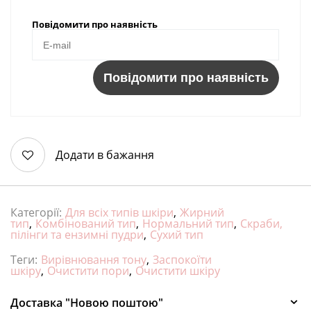
Повідомити про наявність
Повідомити про наявність
Додати в бажання
Категорії:
Для всіх типів шкіри
,
Жирний
тип
,
Комбінований тип
,
Нормальний тип
,
Скраби,
пілінги та ензимні пудри
,
Сухий тип
Теги:
Вирівнювання тону
,
Заспокоїти
шкіру
,
Очистити пори
,
Очистити шкіру
Доставка "Новою поштою"