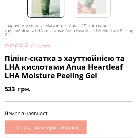
happyberry.shop
/
Магазин
/
Anua
/
Пілінг-скатка з
хауттюйнією та LHA кислотами Anua Heartleaf LHA Moisture Peeling
Gel
(
0
відгуків)
Пілінг-скатка з хауттюйнією та
LHA кислотами Anua Heartleaf
LHA Moisture Peeling Gel
533
грн.
Немає в наявності
Повідомити про наявність