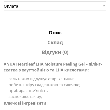
Оплата
Опис
Склад
Відгуки (0)
ANUA Heartleaf LHA Moisture Peeling Gel – пілінг-
скатка з хауттюйнією та LHA кислотами:
гель ніжно відлущує старі клітини;
робить шкіру гладенькою та сяючою;
прибирає тьмʼяність;
заспокоює шкіру;
Ключові інгредієнти: