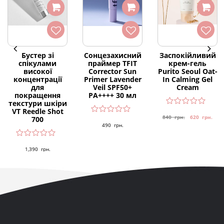
Бустер зі
Сонцезахисний
Заспокійливий
спікулами
праймер TFIT
крем-гель
високої
Corrector Sun
Purito Seoul Oat-
концентрації
Primer Lavender
In Calming Gel
для
Veil SPF50+
Cream
покращення
PA++++ 30 мл
текстури шкіри
VT Reedle Shot
840
грн.
620
грн.
700
490
грн.
1,390
грн.