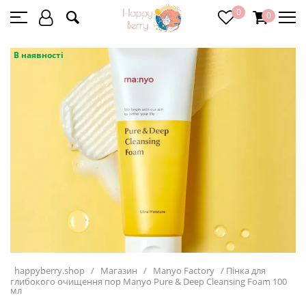
0
0
В наявності
happyberry.shop
/
Магазин
/
Manyo Factory
/
Пінка для
глибокого очищення пор Manyo Pure & Deep Cleansing Foam 100
мл