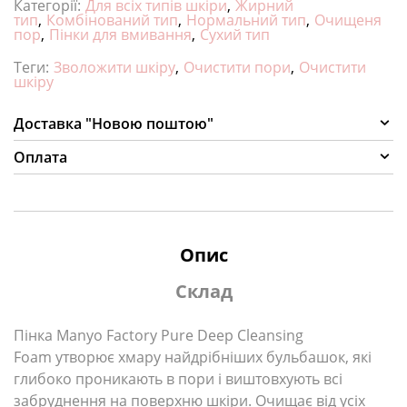
Категорії:
Для всіх типів шкіри
,
Жирний
тип
,
Комбінований тип
,
Нормальний тип
,
Очищеня
пор
,
Пінки для вмивання
,
Сухий тип
Теги:
Зволожити шкіру
,
Очистити пори
,
Очистити
шкіру
Доставка "Новою поштою"
Оплата
Опис
Склад
Пінка Manyo Factory Pure Deep Cleansing
Foam
утворює хмару найдрібніших бульбашок, які
глибоко проникають в пори і виштовхують всі
забруднення на поверхню шкіри. Очищає від усіх