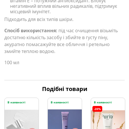
вітамін Е – потужний антиоксидант. Блокує
негативний вплив вільних радикалів, підтримує
місцевий імунітет.
Підходить для всіх типів шкіри.
Спосіб використання:
під час очищення візьміть
достатню кількість засобу і збийте в густу піну,
акуратно помасажуйте все обличчя і ретельно
змийте теплою водою.
100 мл
Подібні товари
В наявності
В наявності
В наявності
-26%