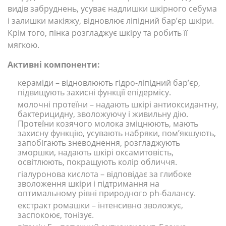
видів забруднень, усуває надлишки шкірного себума
і залишки макіяжу, відновлює ліпідний бар’єр шкіри.
Крім того, пінка розгладжує шкіру та робить її
мягкою.
Активні компоненти:
кераміди – відновлюють гідро-ліпідний бар’єр,
підвищують захисні функції епідермісу.
молочні протеїни – надають шкірі антиоксидантну,
бактерицидну, зволожуючу і живильну дію.
Протеїни козячого молока зміцнюють, мають
захисну функцію, усувають набряки, пом’якшують,
запобігають зневоднення, розгладжують
зморшки, надають шкірі оксамитовість,
освітлюють, покращують колір обличчя.
гіалуронова кислота – відповідає за глибоке
зволоження шкіри і підтримання на
оптимальному рівні природного ph-балансу.
екстракт ромашки – інтенсивно зволожує,
заспокоює, тонізує.