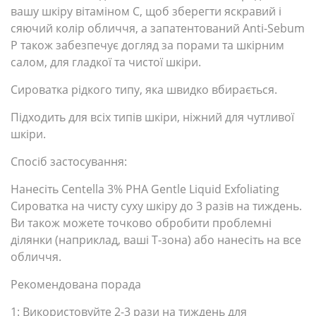
вашу шкіру вітаміном С, щоб зберегти яскравий і
сяючий колір обличчя, а запатентований Anti-Sebum
P також забезпечує догляд за порами та шкірним
салом, для гладкої та чистої шкіри.
Сироватка рідкого типу, яка швидко вбирається.
Підходить для всіх типів шкіри, ніжний для чутливої
шкіри.
Спосіб застосування:
Нанесіть Centella 3% PHA Gentle Liquid Exfoliating
Сироватка на чисту суху шкіру до 3 разів на тиждень.
Ви також можете точково обробити проблемні
ділянки (наприклад, ваші
Т-зона) або нанесіть на все
обличчя.
Рекомендована порада
1: Використовуйте 2-3 рази на тиждень для