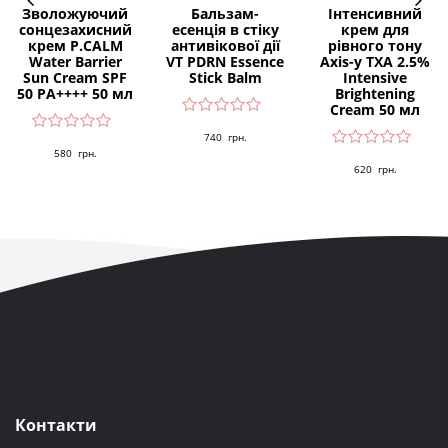
Зволожуючий
Бальзам-
Інтенсивний
сонцезахисний
есенція в стіку
крем для
крем P.CALM
антивікової дії
рівного тону
Water Barrier
VT PDRN Essence
Axis-y TXA 2.5%
Sun Cream SPF
Stick Balm
Intensive
50 PA++++ 50 мл
Brightening
Cream 50 мл
740
грн.
580
грн.
620
грн.
Контакти