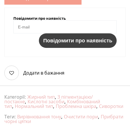
Повідомити про наявність
Повідомити про наявність
Додати в бажання
Категорії:
Жирний тип
,
З пігментацією/
постакне
,
Кислотні засоби
,
Комбінований
тип
,
Нормальний тип
,
Проблемна шкіра
,
Сиворотки
Теги:
Вирівнювання тону
,
Очистити пори
,
Прибрати
чорні цятки