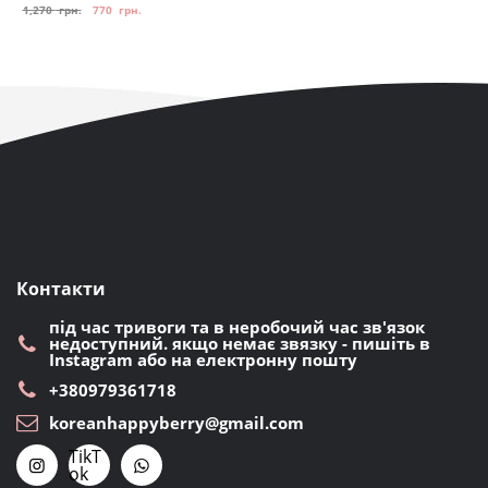
1,270
грн.
770
грн.
Контакти
під час тривоги та в неробочий час зв'язок
недоступний. якщо немає звязку - пишіть в
Instagram або на електронну пошту
+380979361718
koreanhappyberry@gmail.com
TikT
ok