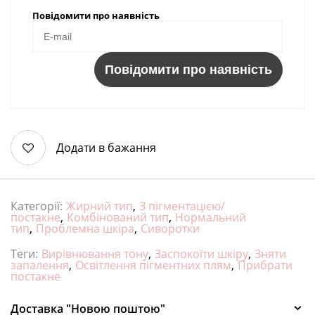
Повідомити про наявність
Повідомити про наявність
Додати в бажання
Категорії:
Жирний тип
,
З пігментацією/
постакне
,
Комбінований тип
,
Нормальний
тип
,
Проблемна шкіра
,
Сиворотки
Теги:
Вирівнювання тону
,
Заспокоїти шкіру
,
Зняти
запалення
,
Освітлення пігментних плям
,
Прибрати
постакне
Доставка "Новою поштою"