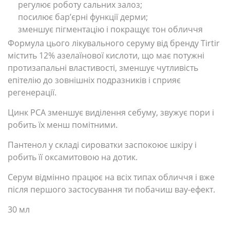
регулює роботу сальних залоз;
посилює бар’єрні функції дерми;
зменшує пігментацію і покращує тон обличчя
Формула цього лікувального серуму від бренду Tirtir
містить 12% азелаїнової кислоти, що має потужні
протизапальні властивості, зменшує чутливість
епітелію до зовнішніх подразників і сприяє
регенерації.
Цинк РСА зменшує виділення себуму, звужує пори і
робить їх менш помітними.
Пантенол у складі сироватки заспокоює шкіру і
робить її оксамитовою на дотик.
Серум відмінно працює на всіх типах обличчя і вже
після першого застосування ти побачиш вау-ефект.
30 мл