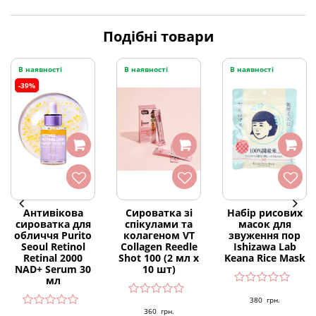
Подібні товари
В наявності
В наявності
В наявності
-39%
Антивікова
Сироватка зі
Набір рисових
сироватка для
спікулами та
масок для
обличчя Purito
колагеном VT
звуження пор
Seoul Retinol
Collagen Reedle
Ishizawa Lab
Retinal 2000
Shot 100 (2 мл х
Keana Rice Mask
NAD+ Serum 30
10 шт)
мл
380
грн.
360
грн.