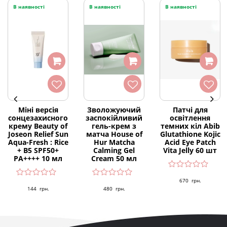
В наявності
В наявності
В наявності
Міні версія
Зволожуючий
Патчі для
сонцезахисного
заспокійливий
освітлення
крему Beauty of
гель-крем з
темних кіл Abib
Joseon Relief Sun
матча House of
Glutathione Kojic
Aqua-Fresh : Rice
Hur Matcha
Acid Eye Patch
+ B5 SPF50+
Calming Gel
Vita Jelly 60 шт
PA++++ 10 мл
Cream 50 мл
670
грн.
144
грн.
480
грн.