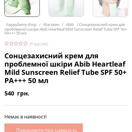
happyberry.shop
/
Магазин
/
Abib
/
Сонцезахисний крем для
проблемної шкіри Abib Heartleaf Mild Sunscreen Relief Tube SPF 50+
PA+++ 50 мл
(
0
відгуків)
Сонцезахисний крем для
проблемної шкіри Abib Heartleaf
Mild Sunscreen Relief Tube SPF 50+
PA+++ 50 мл
540
грн.
Немає в наявності
Повідомити про наявність