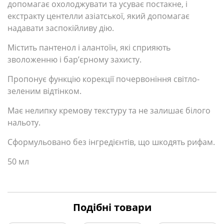
допомагає охолоджувати та усуває постакне, і
екстракту центелли азіатської, який допомагає
надавати заспокійливу дію.
Містить пантенол і алантоїн, які сприяють
зволоженню і бар’єрному захисту.
Пропонує функцію корекції почервоніння світло-
зеленим відтінком.
Має нелипку кремову текстуру та не залишає білого
нальоту.
Сформульовано без інгредієнтів, що шкодять рифам.
50 мл
Подібні товари