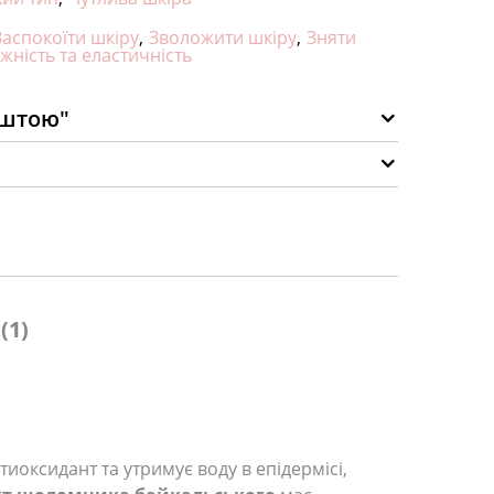
Заспокоїти шкіру
,
Зволожити шкіру
,
Зняти
ність та еластичність
оштою"
(1)
антиоксидант та утримує воду в епідермісі,