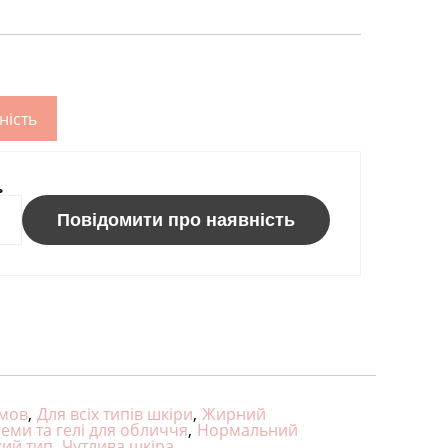
ність
ь
Повідомити про наявність
умов
,
Для всіх типів шкіри
,
Жирний
еми та гелі для обличчя
,
Нормальний
хий тип
,
Чутлива шкіра