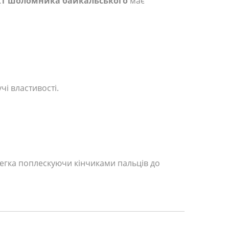
кт шоломника байкальського
має
чі властивості.
легка поплескуючи кінчиками пальців до