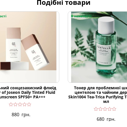
Подібні товари
ості
В наявності
ьний сонцезахисний флюїд
Тонер для проблемної шк
 of Joseon Daily Tinted Fluid
центелою та чайним де
unscreen SPF50+ PA+++
Skin1004 Tea-Trica Purifying 
мл
880
грн.
680
грн.