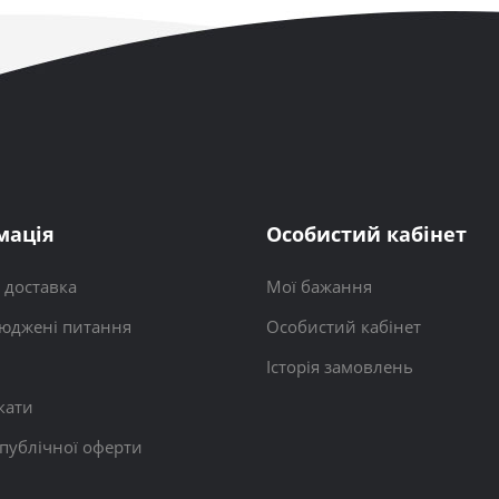
мація
Особистий кабінет
і доставка
Мої бажання
юджені питання
Особистий кабінет
Історія замовлень
кати
 публічної оферти