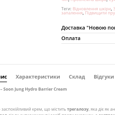
Теги:
Відновлення шкіри
,
запалення
,
Підвищити пруж
Доставка "Новою п
Оплата
пис
Характеристики
Склад
Відгуки 
 Soon Jung Hydro Barrier Cream
– заспокійливий крем, що містить
трегалозу
, яка діє як 