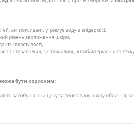
сид
діє як антиоксидант і засіб проти зморшок, а
екстра
ей, антиоксидант, утримує воду в епідермісі,
ний рівень зволоження шкіри,
дантні властивості,
ає протизапальні, заспокійливі, антибактеріальні та в’яжу
м може бути корисним:
ькість засобу на очищену та тонізовану шкіру обличчя, з