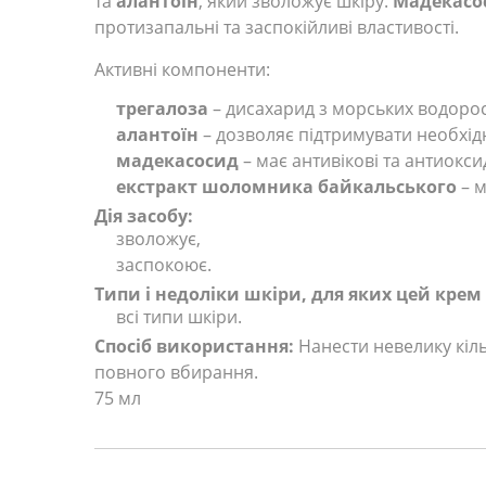
та
алантоїн
, який зволожує шкіру.
Мадекасо
протизапальні та заспокійливі властивості.
Активні компоненти:
трегалоза
– дисахарид з морських водорост
алантоїн
– дозволяє підтримувати необхід
мадекасосид
– має антивікові та антиокси
екстракт шоломника байкальського
– м
Дія засобу:
зволожує,
заспокоює.
Типи і недоліки шкіри, для яких цей кре
всі типи шкіри.
Спосіб використання:
Нанести невелику кіл
повного вбирання.
75 мл