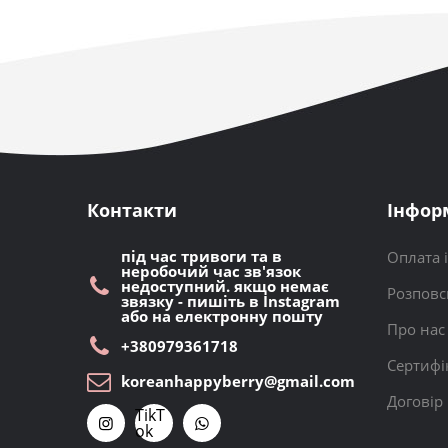
Контакти
Інфор
під час тривоги та в
Оплата 
неробочий час зв'язок
недоступний. якщо немає
Розповс
звязку - пишіть в Instagram
або на електронну пошту
Про нас
+380979361718
Сертифі
koreanhappyberry@gmail.com
Договір
TikT
ok