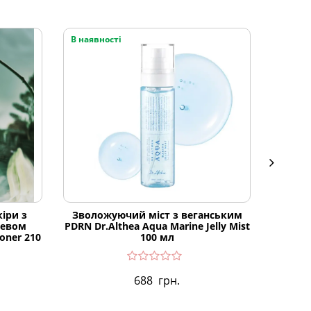
В наявності
В наяв
іри з
Зволожуючий міст з веганським
Ламеля
ревом
PDRN Dr.Althea Aqua Marine Jelly Mist
Mugwort
Toner 210
100 мл
688
грн.