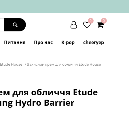
0
0
Питання
Про нас
K-pop
cheeryep
Etude House
/
Захисний крем для обличчя Etude House
ем для обличчя Etude
ung Hydro Barrier