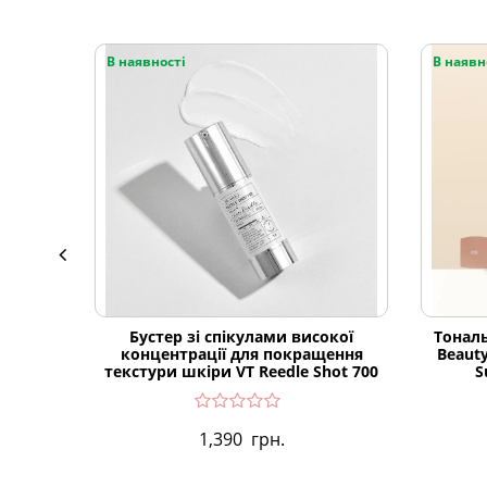
В наявності
В наявн
Бустер зі спікулами високої
Тонал
концентрації для покращення
Beauty
текстури шкіри VT Reedle Shot 700
S
1,390
грн.