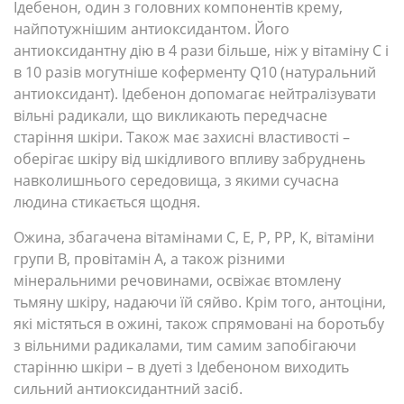
Ідебенон, один з головних компонентів крему,
найпотужнішим антиоксидантом. Його
антиоксидантну дію в 4 рази більше, ніж у вітаміну С і
в 10 разів могутніше коферменту Q10 (натуральний
антиоксидант). Ідебенон допомагає нейтралізувати
вільні радикали, що викликають передчасне
старіння шкіри. Також має захисні властивості –
оберігає шкіру від шкідливого впливу забруднень
навколишнього середовища, з якими сучасна
людина стикається щодня.
Ожина, збагачена вітамінами С, Е, Р, РР, К, вітаміни
групи В, провітамін А, а також різними
мінеральними речовинами, освіжає втомлену
тьмяну шкіру, надаючи їй сяйво. Крім того, антоціни,
які містяться в ожині, також спрямовані на боротьбу
з вільними радикалами, тим самим запобігаючи
старінню шкіри – в дуеті з Ідебеноном виходить
сильний антиоксидантний засіб.