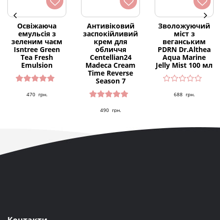
Освіжаюча
Антивіковий
Зволожуючий
емульсія з
заспокійливий
міст з
зеленим чаєм
крем для
веганським
Isntree Green
обличчя
PDRN Dr.Althea
Tea Fresh
Centellian24
Aqua Marine
Emulsion
Madeca Cream
Jelly Mist 100 мл
Time Reverse
Season 7
Оцінено
470
грн.
688
грн.
в
5.00
з 5
Оцінено
490
грн.
в
5.00
з 5