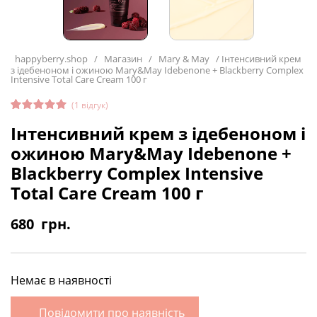
happyberry.shop
/
Магазин
/
Mary & May
/
Інтенсивний крем
з ідебеноном і ожиною Mary&May Idebenone + Blackberry Complex
Intensive Total Care Cream 100 г
(
1
відгук)
Рейтинг
1
Інтенсивний крем з ідебеноном і
5.00
з 5
на основі
ожиною Mary&May Idebenone +
опитуван
ня
Blackberry Complex Intensive
покупця
Total Care Cream 100 г
680
грн.
Немає в наявності
Повідомити про наявність