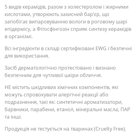
5 видів керамідів, разом з холестеролом і жирними
кислотами, утворюють захисний бар’єр, що
запобігає випаровуванню вологи в роговому шарі
епідермісу, а Фітосфінгозін сприяє синтезу керамідів
в організмі.
Всі інгредієнти в складі сертифіковані EWG і безпечні
для використання.
Засіб дерматологічно протестовано і визнано
безпечним для чутливої ​​шкіри обличчя.
НЕ містить шкідливих хімічних компонентів, які
можуть спровокувати алергічні реакції або
подразнення, такі як: синтетичні ароматизатори,
барвники, парабени, етанол, мінеральні масла, ПАР
та інші.
Продукція не тестується на тваринах (Cruelty Free).