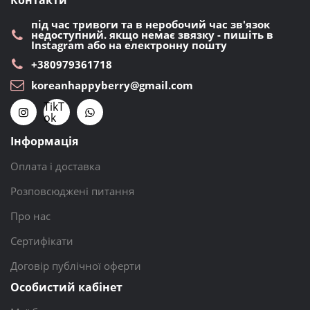
Контакти
під час тривоги та в неробочий час зв'язок
недоступний. якщо немає звязку - пишіть в
Instagram або на електронну пошту
+380979361718
koreanhappyberry@gmail.com
TikT
ok
Інформація
Оплата і доставка
Розповсюджені питання
Про нас
Сертифікати
Договір публічної оферти
Особистий кабінет