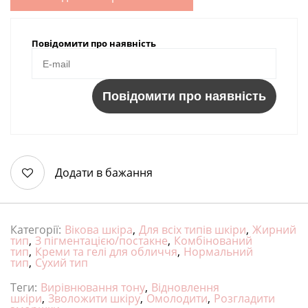
Повідомити про наявність
Повідомити про наявність
Додати в бажання
Категорії:
Вікова шкіра
,
Для всіх типів шкіри
,
Жирний
тип
,
З пігментацією/постакне
,
Комбінований
тип
,
Креми та гелі для обличчя
,
Нормальний
тип
,
Сухий тип
Теги:
Вирівнювання тону
,
Відновлення
шкіри
,
Зволожити шкіру
,
Омолодити
,
Розгладити