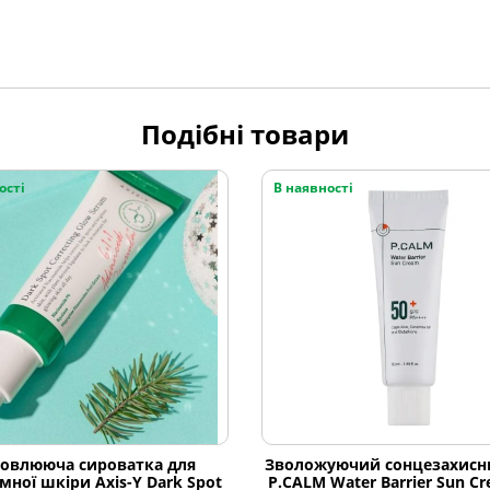
Подібні товари
ості
В наявності
новлююча сироватка для
Зволожуючий сонцезахисн
мної шкіри Axis-Y Dark Spot
P.CALM Water Barrier Sun C