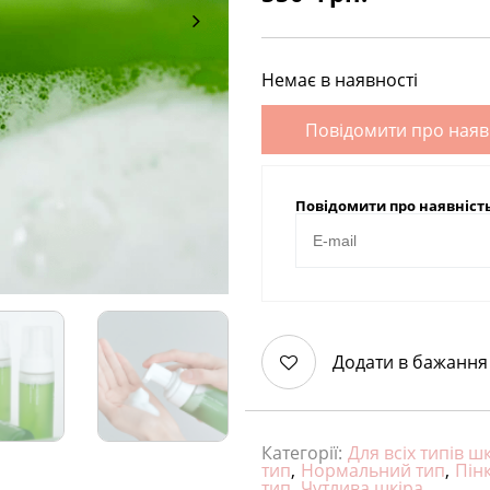
Немає в наявності
Повідомити про наяв
Повідомити про наявніст
Додати в бажання
Категорії:
Для всіх типів ш
тип
,
Нормальний тип
,
Пін
тип
,
Чутлива шкіра