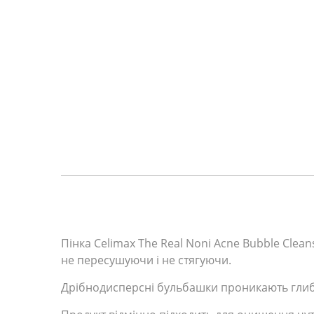
Пінка Celimax The Real Noni Acne Bubble Clea
не пересушуючи і не стягуючи.
Дрібнодисперсні бульбашки проникають глиб