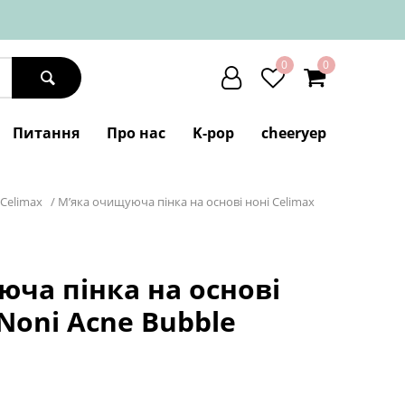
0
0
Питання
Про нас
K-pop
cheeryep
Celimax
/
М’яка очищуюча пінка на основі ноні Celimax
ча пінка на основі
 Noni Acne Bubble