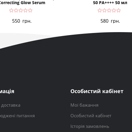
Correcting Glow Serum
50 PA++++ 50 мл
550
грн.
580
грн.
мація
Особистий кабінет
і доставка
Мої бажання
юджені питання
Особистий кабінет
Історія замовлень