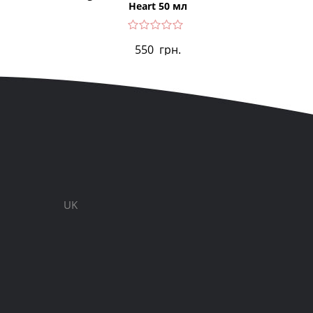
Heart 50 мл
P
550
грн.
UK