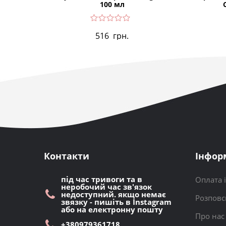
100 мл
516
грн.
Контакти
Інфор
під час тривоги та в
Оплата 
неробочий час зв'язок
недоступний. якщо немає
Розповс
звязку - пишіть в Instagram
або на електронну пошту
Про нас
+380979361718