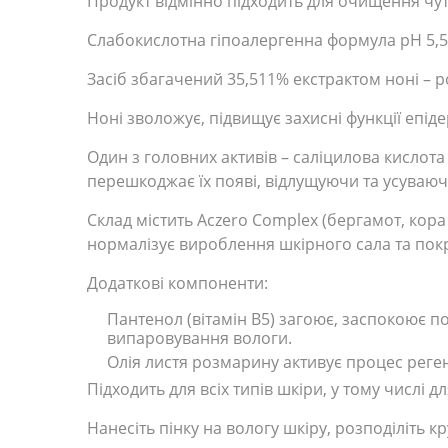
Продукт відмінно підходить для очищення чут
Слабокислотна гіпоалергенна формула pH 5,5
Засіб збагачений 35,511% екстрактом ноні – ро
Ноні зволожує, підвищує захисні функції епіде
Один з головних активів – саліцилова кислота 
перешкоджає їх появі, відлущуючи та усуваю
Склад містить Aczero Complex (бергамот, кора 
нормалізує вироблення шкірного сала та пок
Додаткові компоненти:
Пантенол (вітамін B5) загоює, заспокоює по
випаровування вологи.
Олія листя розмарину активує процес реген
Підходить для всіх типів шкіри, у тому числі д
Нанесіть пінку на вологу шкіру, розподіліть 