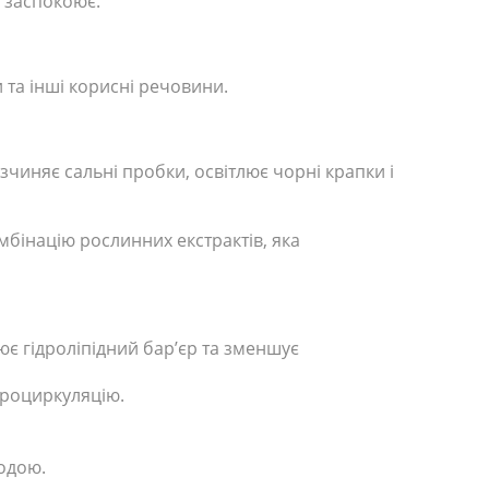
а заспокоює.
и та інші корисні речовини.
озчиняє сальні пробки, освітлює чорні крапки і
омбінацію рослинних екстрактів, яка
ює гідроліпідний бар’єр та зменшує
кроциркуляцію.
водою.