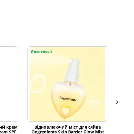
В наявності
В наяв
ий крем
Відновлюючий міст для сяйва
Гідро
ream SPF
Ongredients Skin Barrier Glow Mist
матча