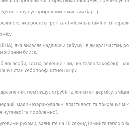
ливої та проблемної шкіри: пінка зволожує, пом’якшує т
-6,6 не порушує природний захисний бар’єр.
слиною, яка росте в тропіках і містить вітаміни, мінерал
рмісу,
(BHA), яка видаляє надлишки себуму і відмерлі частки, р
чи жирний блиск.
білої верби, сосна, зелений чай, центелла та кофеїн) – к
ращує стан себопрофіцитної шкіри.
дразнення, пом’якшує огрубілі ділянки епідермісу, зміцн
ерації, має знезаражувальні властивості та покращує мі
ля чутливої та проблемної.
круговими рухами, залиште на 10 секунд і змийте теплою 