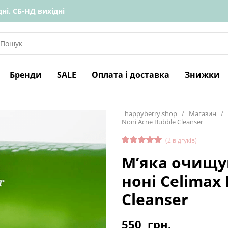
ні. СБ-НД вихідні
Бренди
SALE
Оплата і доставка
Знижки
happyberry.shop
/
Магазин
/
Noni Acne Bubble Cleanser
(
2
відгуків)
Рейтинг
2
М’яка очищую
5.00
з 5
на основі
опитуван
ноні Celimax
ня
покупців
Cleanser
550
грн.