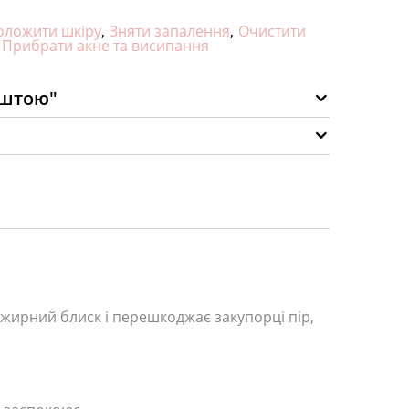
оложити шкіру
,
Зняти запалення
,
Очистити
Прибрати акне та висипання
оштою"
є жирний блиск і перешкоджає закупорці пір,