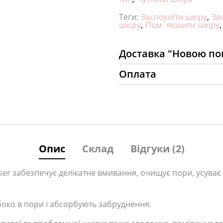
Теги:
Заспокоїти шкіру
,
Зв
шкіру
,
Пом`якшити шкіру
,
Доставка "Новою п
Оплата
Опис
Склад
Відгуки (2)
nser забезпечує делікатне вмивання, очищує пори, усува
око в пори і абсорбують забруднення.